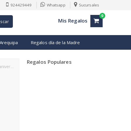
924429449
Whatsapp
Sucursales
0
Mis Regalos
scar
 Arequipa
Regalos día de la Madre
Regalos Populares
ersario
regalos para cumpleaños
regalos para hombres en A