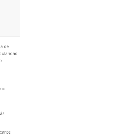
ca de
pularidad
o
omo
ás:
cante.