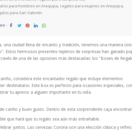
galos para hombres en Arequipa
regalos para mujeres en Arequipa
t
alos para San Valentin
o
W
re :
is
Sha
Tw
Sha
Sha
Sha
h
re
eet
re
re
re
li
a, una ciudad llena de encanto y tradición, tenemos una manera úni
st
lo". Estos hermosos presentes repletos de sorpresas han ganado po
a través de una de las opciones más destacadas: los "Boxes de Regal
cariño, considera este encantador regalo que incluye elementos
ier destinatario. Este box es perfecto para ocasiones especiales, c
rar tu aprecio a alguien importante en tu vida.
de cariño y buen gusto. Dentro de esta sorprendente caja encontrar
able que hará que tu regalo sea aún más entrañable.
lebrar juntos. Las cervezas Corona son una elección clásica y refres