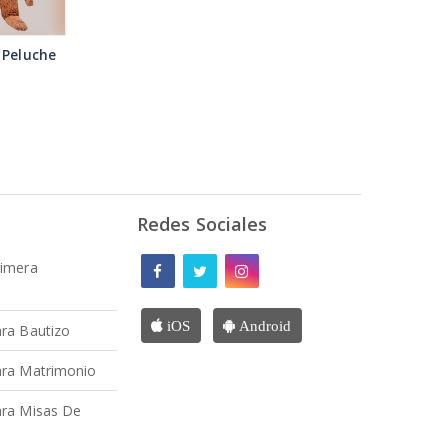
 Peluche
Redes Sociales
rimera
iOS
Android
ra Bautizo
ara Matrimonio
ra Misas De