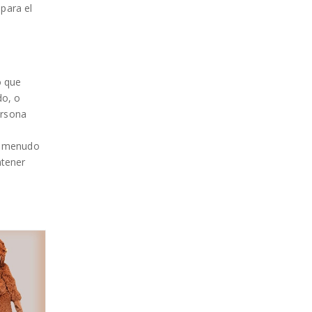
para el
o que
do, o
ersona
 a menudo
ntener