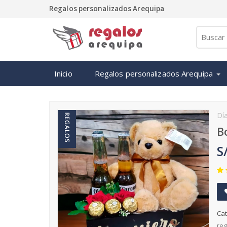
Regalos personalizados Arequipa
Inicio
Regalos personalizados Arequipa
Dí
REGALOS
B
S
Cat
reg