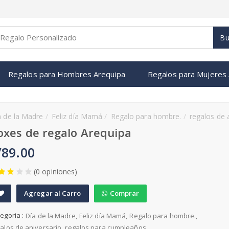
Bu
Regalos para Hombres Arequipa
Regalos para Mujeres
a de la Madre
Feliz día Mamá
Regalo para hombre.
regalos de aniv
oxes de regalo Arequipa
/89.00
(0 opiniones)
Agregar al Carro
Comprar
A
egoria :
Día de la Madre
Feliz día Mamá
Regalo para hombre.
d
alos de aniversario
regalos para cumpleaños
d