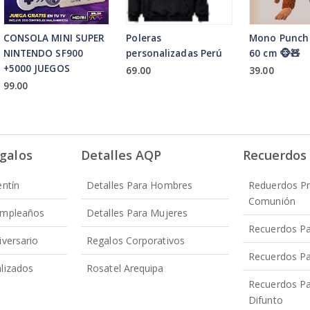
CONSOLA MINI SUPER
Poleras
Mono Punch
NINTENDO SF900
personalizadas Perú
60 cm 🐵🧸
+5000 JUEGOS
69.00
39.00
99.00
galos
Detalles AQP
Recuerdos
entín
Detalles Para Hombres
Reduerdos P
Comunión
umpleaños
Detalles Para Mujeres
Recuerdos Pa
iversario
Regalos Corporativos
Recuerdos P
lizados
Rosatel Arequipa
Recuerdos Pa
Difunto