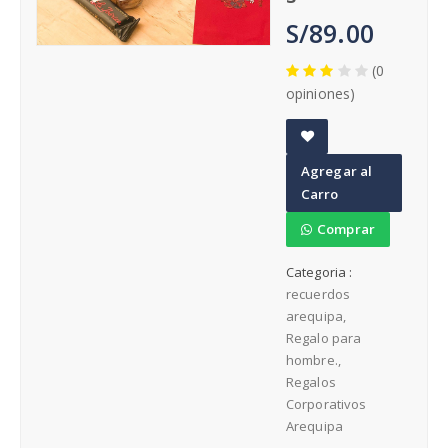
Cumpleaños
S/89.00
(0
opiniones)
Regalos para Hombres Arequipa
A
Agregar al
Regalos para Mujeres Arequipa
d
Carro
d
t
Comprar
Regalos día de la Madre
o
Categoria :
W
recuerdos
is
arequipa
h
Regalo para
li
hombre.
st
Regalos
Corporativos
Arequipa