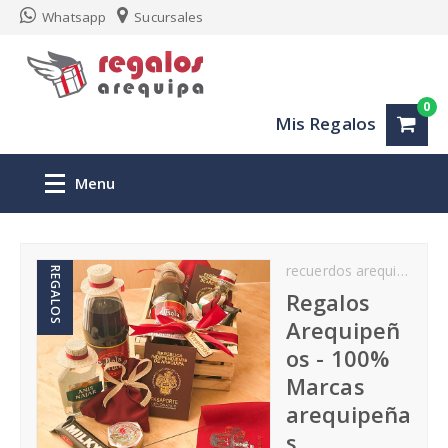
Whatsapp
Sucursales
0
Mis Regalos
Menu
Inicio
recuerdos arequipa
Re
REGALOS
Regalos personalizados Arequipa
Regalos
Arequipeñ
San Valentin
os - 100%
Marcas
Aniversario
arequipeña
s