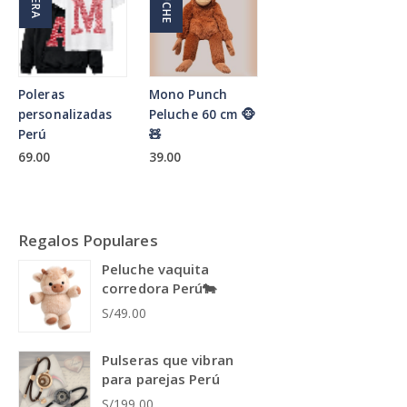
Poleras
Mono Punch
personalizadas
Peluche 60 cm 🐵
Perú
🧸
69.00
39.00
Regalos Populares
Peluche vaquita
corredora Perú🐄
S/49.00
Pulseras que vibran
para parejas Perú
S/199.00