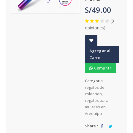
Cumpleaños
S/49.00
(0
opiniones)
Regalos para Hombres Arequipa
A
Agregar al
Regalos para Mujeres Arequipa
d
Carro
d
t
Comprar
Regalos día de la Madre
o
Categoria :
W
regalos de
is
coleccion
h
regalos para
li
mujeres en
st
Arequipa
Share :