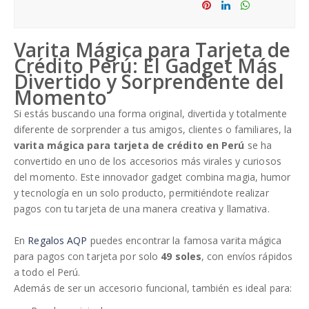
Sha
Tw
re
eet
Sha
Sha
Sha
re
re
re
Varita Mágica para Tarjeta de
Crédito Perú: El Gadget Más
Divertido y Sorprendente del
Momento
Si estás buscando una forma original, divertida y totalmente
diferente de sorprender a tus amigos, clientes o familiares, la
varita mágica para tarjeta de crédito en Perú
se ha
convertido en uno de los accesorios más virales y curiosos
del momento. Este innovador gadget combina magia, humor
y tecnología en un solo producto, permitiéndote realizar
pagos con tu tarjeta de una manera creativa y llamativa.
En
Regalos AQP
puedes encontrar la famosa varita mágica
para pagos con tarjeta por solo
49 soles
, con envíos rápidos
a todo el Perú.
Además de ser un accesorio funcional, también es ideal para: