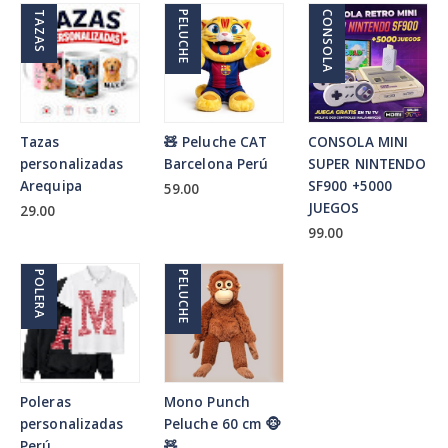
TAZAS
PELUCHE
CONSOLA
Tazas
🧸 Peluche CAT
CONSOLA MINI
personalizadas
Barcelona Perú
SUPER NINTENDO
Arequipa
SF900 +5000
59.00
JUEGOS
29.00
99.00
POLERA
PELUCHE
Poleras
Mono Punch
personalizadas
Peluche 60 cm 🐵
Perú
🧸