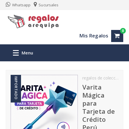
Whatsapp
Sucursales
0
Mis Regalos
Menu
Inicio
regalos de coleccion
r
IMPORTADO
Regalos personalizados Arequipa
Varita
Mágica
San Valentin
para
Tarjeta de
Aniversario
Crédito
Perú