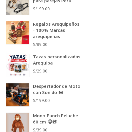
para parejas Perú
S/199.00
Regalos Arequipeños
- 100% Marcas
arequipeñas
S/89.00
Tazas personalizadas
Arequipa
S/29.00
Despertador de Moto
con Sonido 🏍️
S/199.00
Mono Punch Peluche
60 cm 🐵🧸
S/39.00