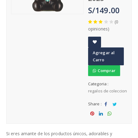
Cumpleaños
S/149.00
(0
opiniones)
Regalos para Hombres Arequipa
A
Agregar al
Regalos para Mujeres Arequipa
d
Carro
d
t
Comprar
Regalos día de la Madre
o
Categoria :
W
regalos de coleccion
is
h
Share :
li
Sha
Tw
st
re
eet
Sha
Sha
Sha
re
re
re
Si eres amante de los productos únicos, adorables y