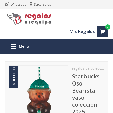
Whatsapp
Sucursales
0
Mis Regalos
Menu
Inicio
regalos de coleccion
COLECCION
Regalos personalizados Arequipa
Starbucks
Oso
San Valentin
Bearista -
vaso
Aniversario
coleccion
2025