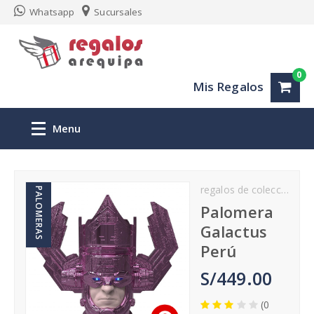
Whatsapp
Sucursales
0
Mis Regalos
Menu
Inicio
regalos de coleccion
PALOMERAS
Regalos personalizados Arequipa
Palomera
Galactus
San Valentin
Perú
S/449.00
Aniversario
(0