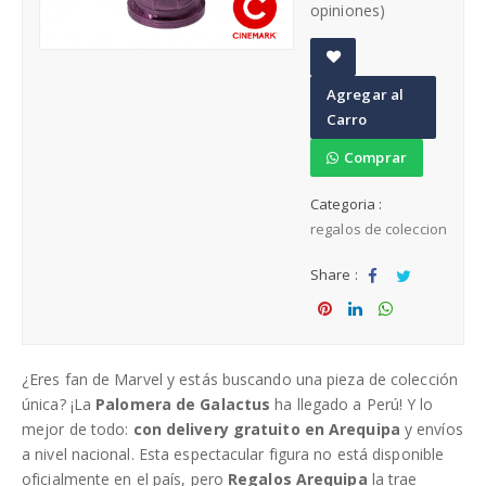
opiniones)
Cumpleaños
A
Agregar al
d
Carro
d
Regalos para Hombres Arequipa
t
Comprar
o
Regalos para Mujeres Arequipa
Categoria :
W
regalos de coleccion
is
h
Regalos día de la Madre
Share :
li
Sha
Tw
st
re
eet
Sha
Sha
Sha
re
re
re
¿Eres fan de Marvel y estás buscando una pieza de colección
única? ¡La
Palomera de Galactus
ha llegado a Perú! Y lo
mejor de todo:
con delivery gratuito en Arequipa
y envíos
a nivel nacional. Esta espectacular figura no está disponible
oficialmente en el país, pero
Regalos Arequipa
la trae