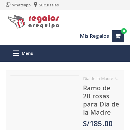
Whatsapp
Sucursales
0
Mis Regalos
Menu
Inicio
Día de la Madre
Feliz
MAMÁ
Regalos personalizados Arequipa
Ramo de
20 rosas
San Valentin
para Día de
la Madre
Aniversario
S/185.00