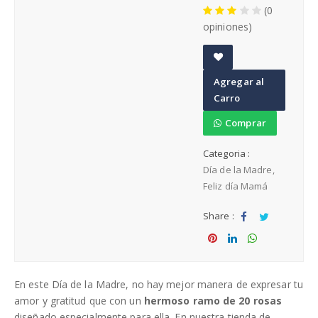
(0
Cumpleaños
opiniones)
A
Agregar al
Regalos para Hombres Arequipa
d
Carro
d
t
Comprar
Regalos para Mujeres Arequipa
o
Categoria :
W
Regalos día de la Madre
Día de la Madre
is
Feliz día Mamá
h
li
Share :
st
Sha
Tw
re
eet
Sha
Sha
Sha
re
re
re
En este Día de la Madre, no hay mejor manera de expresar tu
amor y gratitud que con un
hermoso ramo de 20 rosas
diseñado especialmente para ella. En nuestra tienda de