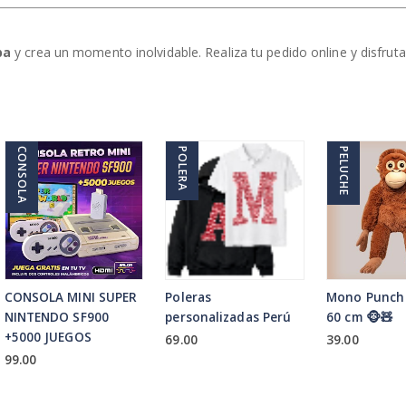
pa
y crea un momento inolvidable. Realiza tu pedido online y disfrut
CONSOLA
POLERA
PELUCHE
CONSOLA MINI SUPER
Poleras
Mono Punch
NINTENDO SF900
personalizadas Perú
60 cm 🐵🧸
+5000 JUEGOS
69.00
39.00
99.00