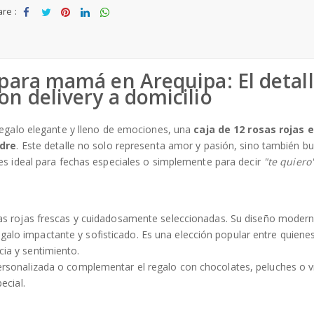
re :
t
Sha
Tw
Sha
Sha
Sha
o
re
eet
re
re
re
W
is
 para mamá en Arequipa: El detal
h
on delivery a domicilio
li
st
regalo elegante y lleno de emociones, una
caja de 12 rosas rojas 
adre
. Este detalle no solo representa amor y pasión, sino también b
 es ideal para fechas especiales o simplemente para decir
"te quiero
as rojas frescas y cuidadosamente seleccionadas. Su diseño modern
 regalo impactante y sofisticado. Es una elección popular entre quien
ia y sentimiento.
sonalizada o complementar el regalo con chocolates, peluches o v
ecial.