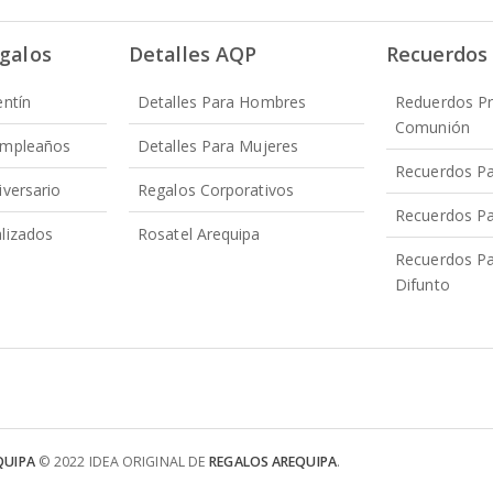
galos
Detalles AQP
Recuerdos
entín
Detalles Para Hombres
Reduerdos P
Comunión
umpleaños
Detalles Para Mujeres
Recuerdos Pa
iversario
Regalos Corporativos
Recuerdos P
lizados
Rosatel Arequipa
Recuerdos Pa
Difunto
QUIPA
© 2022 IDEA ORIGINAL DE
REGALOS AREQUIPA
.