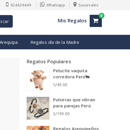
924429449
Whatsapp
Sucursales
0
Mis Regalos
scar
 Arequipa
Regalos día de la Madre
Regalos Populares
Peluche vaquita
corredora Perú🐄
S/49.00
Pulseras que vibran
para parejas Perú
S/199.00
Regalos Arequipeños