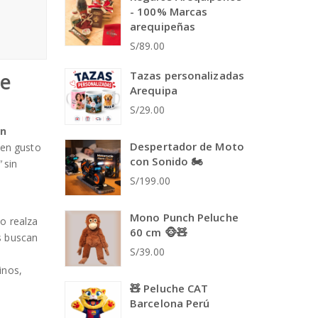
- 100% Marcas
arequipeñas
S/89.00
le
Tazas personalizadas
Arequipa
S/29.00
en
Despertador de Moto
uen gusto
con Sonido 🏍️
"
sin
S/199.00
Mono Punch Peluche
o realza
60 cm 🐵🧸
es buscan
S/39.00
inos,
🧸 Peluche CAT
Barcelona Perú