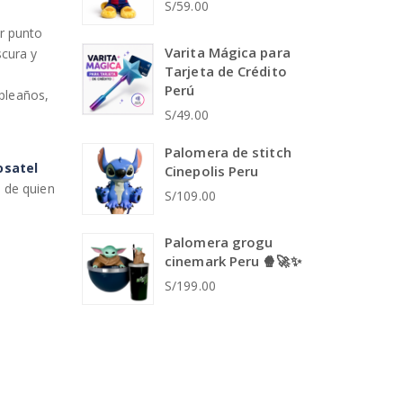
S/59.00
er punto
Varita Mágica para
scura y
Tarjeta de Crédito
Perú
pleaños,
S/49.00
Palomera de stitch
osatel
Cinepolis Peru
n de quien
S/109.00
Palomera grogu
cinemark Peru 🍿🚀✨
S/199.00