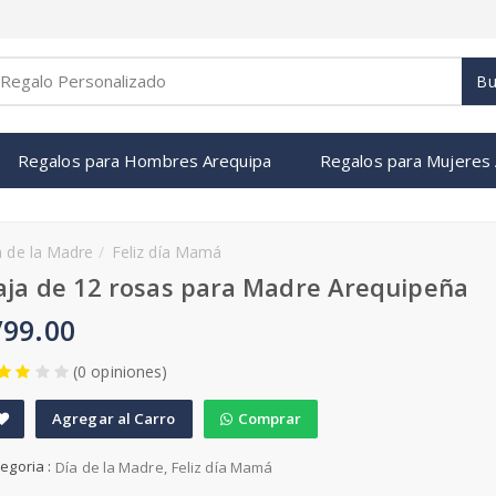
Bu
Regalos para Hombres Arequipa
Regalos para Mujeres
a de la Madre
Feliz día Mamá
aja de 12 rosas para Madre Arequipeña
/99.00
(0 opiniones)
Agregar al Carro
Comprar
A
egoria :
Día de la Madre
Feliz día Mamá
d
d