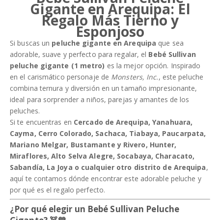
Gigante en Arequipa: El
Regalo Más Tierno y
Esponjoso
Si buscas un
peluche gigante en Arequipa
que sea
adorable, suave y perfecto para regalar, el
Bebé Sullivan
peluche gigante (1 metro)
es la mejor opción. Inspirado
en el carismático personaje de
Monsters, Inc.
, este peluche
combina ternura y diversión en un tamaño impresionante,
ideal para sorprender a niños, parejas y amantes de los
peluches.
Si te encuentras en
Cercado de Arequipa, Yanahuara,
Cayma, Cerro Colorado, Sachaca, Tiabaya, Paucarpata,
Mariano Melgar, Bustamante y Rivero, Hunter,
Miraflores, Alto Selva Alegre, Socabaya, Characato,
Sabandía, La Joya o cualquier otro distrito de Arequipa
,
aquí te contamos dónde encontrar este adorable peluche y
por qué es el regalo perfecto.
¿Por qué elegir un Bebé Sullivan Peluche