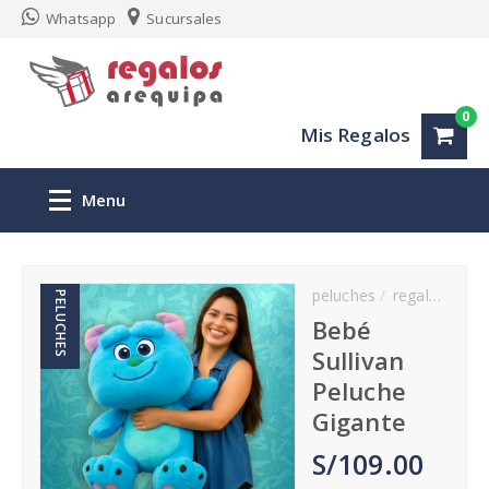
Whatsapp
Sucursales
0
Mis Regalos
Menu
Inicio
peluches
regalos para mujeres en Arequipa
PELUCHES
Regalos personalizados Arequipa
Bebé
Sullivan
San Valentin
Peluche
Gigante
Aniversario
S/109.00