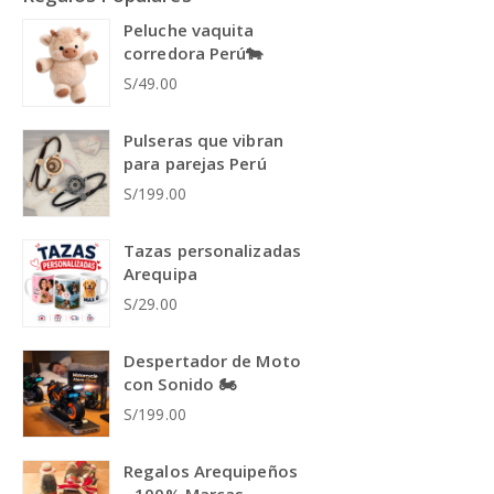
Peluche vaquita
corredora Perú🐄
S/49.00
Pulseras que vibran
para parejas Perú
S/199.00
Tazas personalizadas
Arequipa
S/29.00
Despertador de Moto
con Sonido 🏍️
S/199.00
Regalos Arequipeños
- 100% Marcas