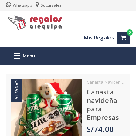
Whatsapp
Sucursales
0
Mis Regalos
Menu
Inicio
Canasta Navideña Arequipa
CANASTA
Regalos personalizados Arequipa
Canasta
navideña
San Valentin
para
Empresas
Aniversario
S/74.00