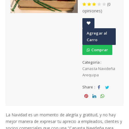
(0
Cumpleaños
opiniones)
A
Agregar al
Regalos para Hombres Arequipa
d
Carro
d
t
Comprar
Regalos para Mujeres Arequipa
o
Categoria :
W
Regalos día de la Madre
Canasta Navideña
is
Arequipa
h
li
Share :
st
Sha
Tw
re
eet
Sha
Sha
Sha
re
re
re
La Navidad es un momento de alegría y gratitud, y no hay
mejor manera de expresar tu aprecio a empleados, clientes y
socios comerciales que con una "Canasta Navideña para