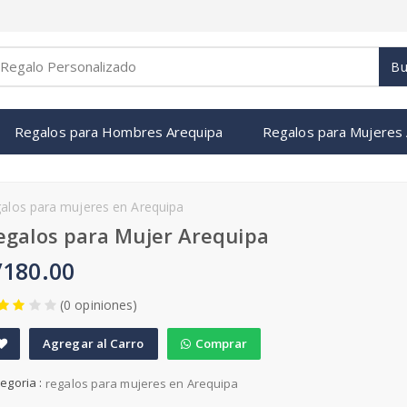
Bu
Regalos para Hombres Arequipa
Regalos para Mujeres
galos para mujeres en Arequipa
egalos para Mujer Arequipa
/180.00
(0 opiniones)
Agregar al Carro
Comprar
A
egoria :
regalos para mujeres en Arequipa
d
d