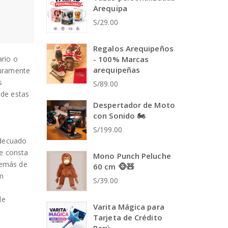
Arequipa
S/29.00
Regalos Arequipeños
ario o
- 100% Marcas
arequipeñas
uramente
s
S/89.00
 de estas
Despertador de Moto
con Sonido 🏍️
S/199.00
adecuado
ue consta
Mono Punch Peluche
demás de
60 cm 🐵🧸
um
S/39.00
de
Varita Mágica para
Tarjeta de Crédito