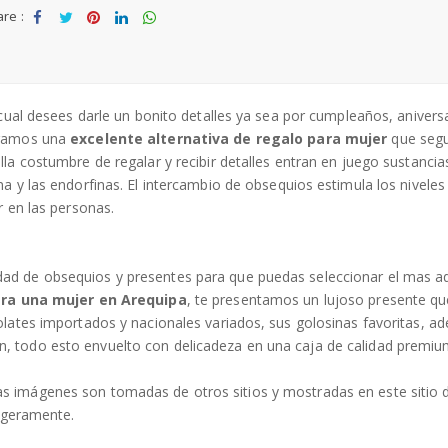
re :
t
Sha
Tw
Sha
Sha
Sha
o
re
eet
re
re
re
W
is
h
 cual desees darle un bonito detalles ya sea por cumpleaños, anivers
li
tramos una
excelente alternativa de regalo para mujer
que seg
st
la costumbre de regalar y recibir detalles entran en juego sustancia
a y las endorfinas. El intercambio de obsequios estimula los niveles
r en las personas.
dad de obsequios y presentes para que puedas seleccionar el mas 
ra una mujer en Arequipa
, te presentamos un lujoso presente q
olates importados y nacionales variados, sus golosinas favoritas, a
, todo esto envuelto con delicadeza en una caja de calidad premi
s imágenes son tomadas de otros sitios y mostradas en este sitio 
ligeramente.