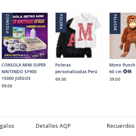
CONSOLA
POLERA
PELUCHE
CONSOLA MINI SUPER
Poleras
Mono Punch
NINTENDO SF900
personalizadas Perú
60 cm 🐵🧸
+5000 JUEGOS
69.00
39.00
99.00
galos
Detalles AQP
Recuerdos