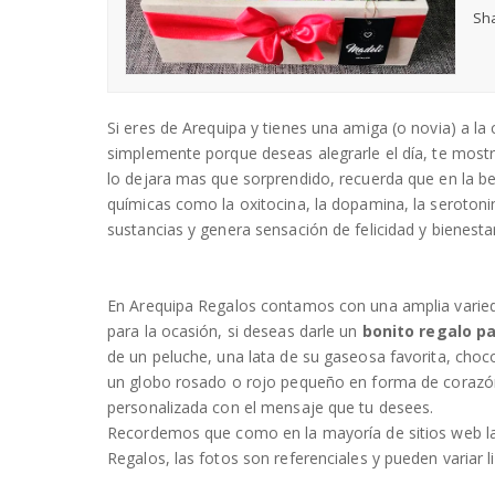
Sha
Si eres de Arequipa y tienes una amiga (o novia) a la
simplemente porque deseas alegrarle el día, te mos
lo dejara mas que sorprendido, recuerda que en la bel
químicas como la oxitocina, la dopamina, la serotonin
sustancias y genera sensación de felicidad y bienesta
En Arequipa Regalos contamos con una amplia varie
para la ocasión, si deseas darle un
bonito regalo pa
de un peluche, una lata de su gaseosa favorita, choc
un globo rosado o rojo pequeño en forma de corazón
personalizada con el mensaje que tu desees.
Recordemos que como en la mayoría de sitios web la
Regalos, las fotos son referenciales y pueden variar 