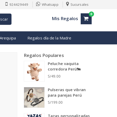
924429449
Whatsapp
Sucursales
0
Mis Regalos
scar
 Arequipa
Regalos día de la Madre
Regalos Populares
Peluche vaquita
corredora Perú🐄
S/49.00
Pulseras que vibran
para parejas Perú
S/199.00
Tazas personalizadas