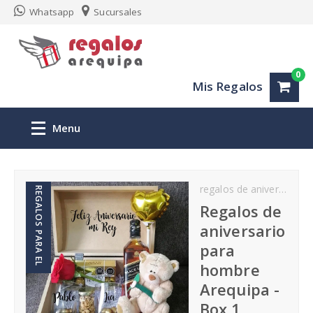
Whatsapp
Sucursales
0
Mis Regalos
Menu
Inicio
regalos de aniversario
REGALOS PARA EL
Regalos personalizados Arequipa
Regalos de
aniversario
San Valentin
para
hombre
Aniversario
Arequipa -
Box 1