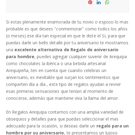
Sha
Tw
re
eet
Sha
Sha
Sha
re
re
re
Si estas plenamente enamorada de tu novio o esposo lo mas
probable es que desees "conmemorar" como todos los años
(o meses) ese día tan especial en que le diste el SI, para que
puedas darle un bello detalle por tu aniversario te mostramos
una
excelente alternativa de Regalo de aniversario
para hombre
, puedes agregar cualquier suvenir de Arequipa
como chocolates la ibérica o una bebida artesanal
Arequipeña, ten en cuenta que cuando celebras un
aniversario, es inevitable que surjan los sentimientos que
comparten día a día , este tipo de regalos ayudan a revivir
esas primeras sensaciones que tenían al momento de
conocerse, además que mantiene viva la llama del amor.
En Regalos Arequipa contamos con una amplia variedad de
obsequios y detalles para que puedas seleccionar el mas
adecuado para la ocasión, si deseas darle un
regalo para un
hombre por su aniversario
, te presentamos un lujoso