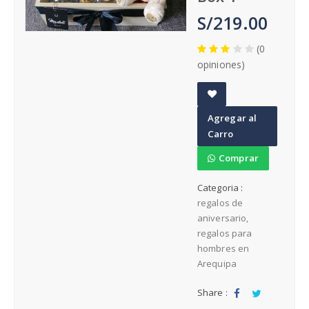
Cumpleaños
S/219.00
(0
opiniones)
Regalos para Hombres Arequipa
A
Agregar al
Regalos para Mujeres Arequipa
d
Carro
d
t
Comprar
Regalos día de la Madre
o
Categoria :
W
regalos de
is
aniversario
h
regalos para
li
hombres en
st
Arequipa
Share :