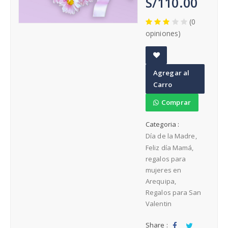
S/110.00
Cumpleaños
(0
opiniones)
Regalos para Hombres Arequipa
A
Agregar al
d
Carro
d
Regalos para Mujeres Arequipa
t
Comprar
o
Regalos día de la Madre
Categoria :
W
Día de la Madre
is
Feliz día Mamá
h
regalos para
li
mujeres en
st
Arequipa
Regalos para San
Valentin
Share :