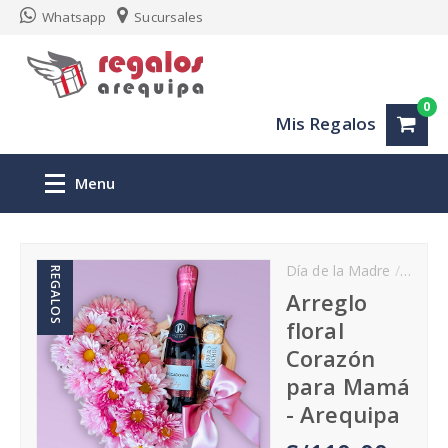
Whatsapp
Sucursales
0
Mis Regalos
Menu
Inicio
Día de la Madre
Feliz
REGALOS
Regalos personalizados Arequipa
Arreglo
floral
San Valentin
Corazón
para Mamá
Aniversario
- Arequipa